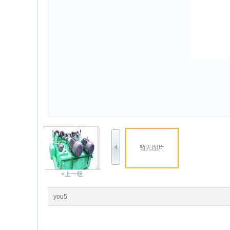
<上一组
you5